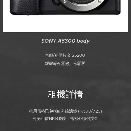
SONY A6300 body
售價/租借按金 $5200
跟機備有電池、充電器
租機詳情
租用價格已包括紅外線濾鏡 (IR590/720)
可另租借NKIR濾鏡，需額外繳付按金