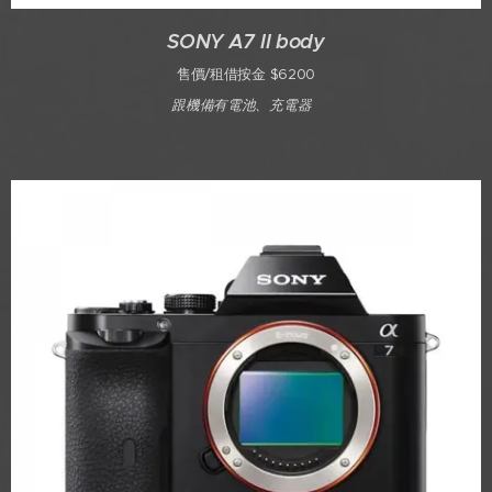
SONY A7 II body
售價/租借按金 $6200
跟機備有電池、充電器