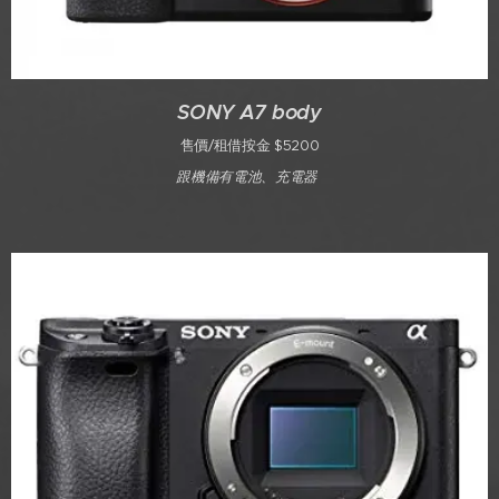
SONY A7 body
售價/租借按金 $5200
跟機備有電池、充電器