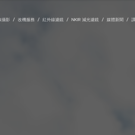
線攝影
改機服務
紅外線濾鏡
NKIR 減光濾鏡
媒體新聞